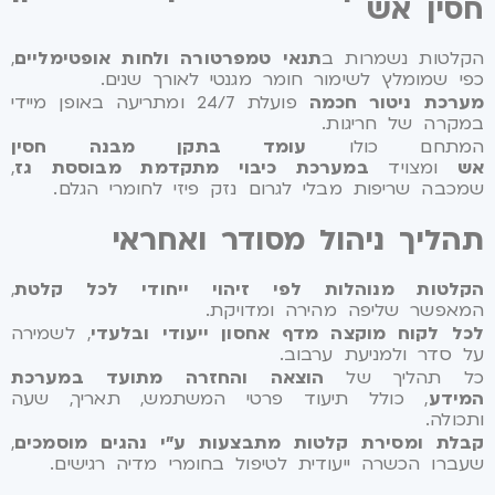
חסין אש
הקלטות נשמרות ב
תנאי טמפרטורה ולחות אופטימליים
,
כפי שמומלץ לשימור חומר מגנטי לאורך שנים.
מערכת ניטור חכמה
פועלת 24/7 ומתריעה באופן מיידי
במקרה של חריגות.
המתחם כולו
עומד בתקן מבנה חסין
אש
ומצויד
במערכת כיבוי מתקדמת מבוססת גז
,
שמכבה שריפות מבלי לגרום נזק פיזי לחומרי הגלם.
תהליך ניהול מסודר ואחראי
הקלטות מנוהלות לפי זיהוי ייחודי לכל קלטת
,
המאפשר שליפה מהירה ומדויקת.
לכל לקוח מוקצה מדף אחסון ייעודי ובלעדי
, לשמירה
על סדר ולמניעת ערבוב.
כל תהליך של
הוצאה והחזרה מתועד במערכת
המידע
, כולל תיעוד פרטי המשתמש, תאריך, שעה
ותכולה.
קבלת ומסירת קלטות מתבצעות ע"י נהגים מוסמכים
,
שעברו הכשרה ייעודית לטיפול בחומרי מדיה רגישים.